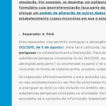
simulação. Por exemplo, se desenhar um polígon
formulário cuja georreferenciação faça parte da
efetuar um
pedido de alteração de outros dados
estabelecimento (casos incorretos em que o est
Separador 4: PAG
Este separador visa permitir averiguar a abrangê
150/2015, de 5 de agosto
). Para tal é colocada, l
perigosas
no estabelecimento/instalação. Para est
substância perigosa constante no DL 150/2015, q
abrangida pela parte 1 ou enumerada na parte 2 do a
incluindo na forma de matéria-prima, produto, subp
Se responder afirmativamente a esta questão (ou 
no seu estabelecimento) ser-lhe-ão solicitadas ma
a averiguar se está ou não incluído no âmbito de
substâncias perigosas utilizadas na atividade. P
aconselha-se a consulta da informação disponível 