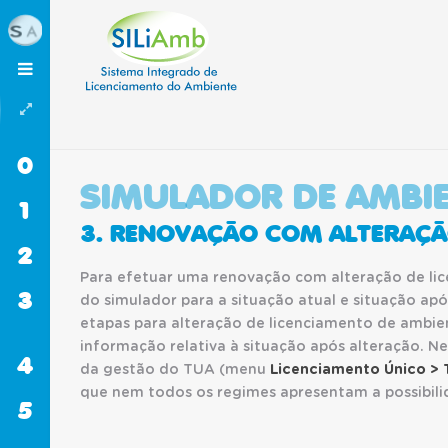
0
INÍCIO
SIMULADOR DE AMBI
1
SILIAMB
3. RENOVAÇÃO COM ALTERAÇÃ
2
RESÍDUOS
Para efetuar uma renovação com alteração de li
3
GASES
do simulador para a situação atual e situação ap
FLUORADOS
etapas para alteração de licenciamento de ambient
informação relativa à situação após alteração. Ne
4
CELE
da gestão do TUA (menu
Licenciamento Único > T
que nem todos os regimes apresentam a possibil
5
RECURSOS
HÍDRICOS