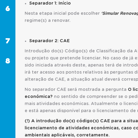
Separador 1: Início
6
LICENCIAMENTO
Nesta etapa inicial pode escolher
‘Simular Renova
ÚNICO
regime(s) a renovar.
AMBIENTAL
(LUA)
7
REPORTES
Separador 2: CAE
AMBIENTAIS
Introdução do(s) Código(s) de Classificação da 
ou projeto que pretende licenciar. No caso de já 
8
SABER
sido iniciada através deste, apenas terá de intro
MAIS
irá ter acesso aos pontos relativos às perguntas 
alteração de CAE, a situação atual deverá corres
No separador CAE será mostrada a pergunta
O li
económica?
no sentido de compreender se o pedi
mais atividades económicas. Atualmente o licen
e está apenas disponível para o licenciamento de 
(!)
A introdução do(s) código(s) CAE para a situa
licenciamento de atividades económicas, caso c
ambientais aplicáveis, corretamente.