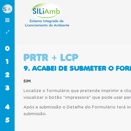
0
INÍCIO
PRTR + LCP
1
SILIAMB
9. ACABEI DE SUBMETER O FO
2
RESÍDUOS
SIM
.
3
GASES
Localize o formulário que pretende imprimir e cli
FLUORADOS
visualizar o botão “impressora” que pode usar par
4
CELE
Após a submissão o Detalhe do Formulário terá i
submissão.
5
RECURSOS
HÍDRICOS