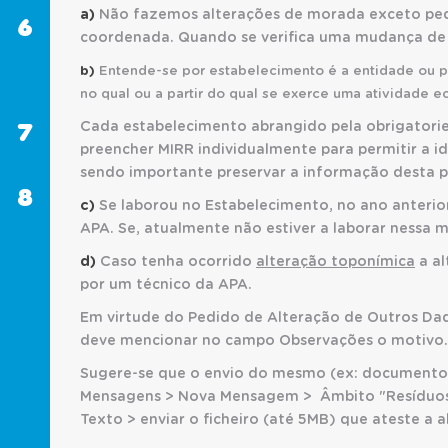
a)
Não fazemos alterações de morada exceto peq
6
LICENCIAMENTO
coordenada. Quando se verifica uma mudança de l
ÚNICO
AMBIENTAL
b)
Entende-se por estabelecimento é a entidade ou pa
(LUA)
no qual ou a partir do qual se exerce uma atividade 
7
Cada estabelecimento abrangido pela obrigatori
REPORTES
preencher MIRR individualmente para permitir a i
AMBIENTAIS
sendo importante preservar a informação desta 
8
SABER
c)
Se laborou no Estabelecimento, no ano anterior
MAIS
APA. Se, atualmente não estiver a laborar nessa 
d)
Caso tenha ocorrido
alteração toponímica
a al
por um técnico da APA.
Em virtude do Pedido de Alteração de Outros Dado
deve mencionar no campo Observações o motivo.
Sugere-se que o envio do mesmo (ex: documento 
Mensagens > Nova Mensagem > Âmbito "Resíduos"
Texto > enviar o ficheiro (até 5MB) que ateste a 