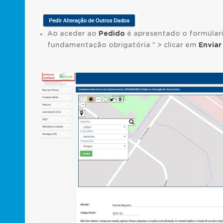
botao_outros_dados.JPG
Ao aceder ao
Pedido
é apresentado o formúlario
fundamentação obrigatória * > clicar em
Enviar
P.outros_dados.JPG