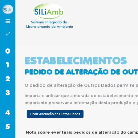
0
INÍCIO
ESTABELECIMENTOS
1
SILIAMB
PEDIDO DE ALTERAÇÃO DE OU
2
RESÍDUOS
O pedido de alteração de Outros Dados permite at
3
GASES
Importa clarificar que a morada de estabelecimento 
FLUORADOS
importante preservar a informação desta produção e 
4
botao_outros_dados.JPG
CELE
5
RECURSOS
HÍDRICOS
Nota sobre eventuais pedidos de alteração do cam